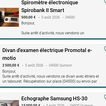
Spiromètre électronique
Spirobank II Smart
500,00 €
-
5 août 2026 - 04500
Bonjour,
Suite arrêt d'activité, nous vendons un
spiromètre avec turbines jetables flow mir,
avec un carton de turbines jetables.
Récupération sur place (04500) ou envoi par
Divan d'examen électrique Promotal e-
transporteur possible à…
motio
2 500,00 €
-
5 août 2026 - 04500 Quinson
Bonjour,
Suite arrêt d'activité, nous vendons ce divan avec étriers et
un tabouret. Récupération sur place (04500) ou envoi par
transporteur possible à vos frais. N'hésitez pas à me
contacter pour toutes…
Echographe Samsung HS-30
15 000,00 €
-
5 août 2026 - 04500 Quinson